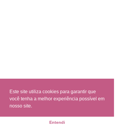
Este site utiliza cookies para garantir que
você tenha a melhor experiência possível em
nosso site.
Entendi