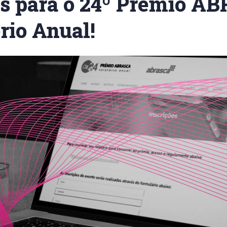
es para o 24º Prêmio A
rio Anual!